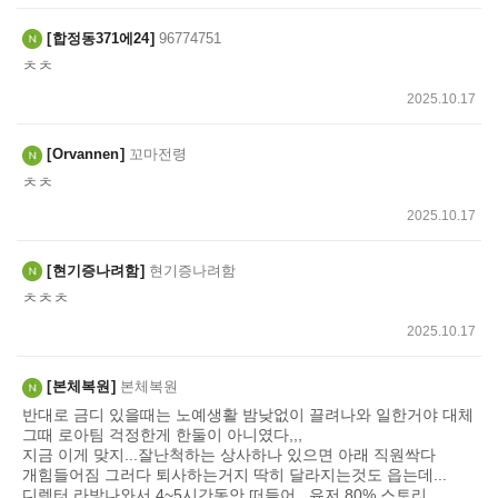
합정동371에24
96774751
ㅊㅊ
2025.10.17
Orvannen
꼬마전령
ㅊㅊ
2025.10.17
현기증나려함
현기증나려함
ㅊㅊㅊ
2025.10.17
본체복원
본체복원
반대로 금디 있을때는 노예생활 밤낮없이 끌려나와 일한거야 대체
그때 로아팀 걱정한게 한둘이 아니였다,,,
지금 이게 맞지...잘난척하는 상사하나 있으면 아래 직원싹다
개힘들어짐 그러다 퇴사하는거지 딱히 달라지는것도 읍는데...
디렉터 라방나와서 4~5시간동안 떠들어...유저 80% 스토리