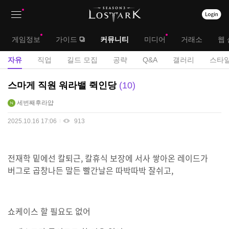
상
대
게임정보
가이드
커뮤니티
미디어
거래소
웹 
단
메
서
자유
직업
길드 모집
공략
Q&A
갤러리
스타일
메
뉴
브
자
스마게 직원 워라밸 쥑인당
10
뉴
유
메
세번째후라얍
게
뉴
시
2025.10.16 17:06
913
판
전재학 밑에선 칼퇴근, 칼휴식 보장에 서사 쌓아온 레이드가
버그로 곱창나든 말든 빨간날은 따박따박 잘쉬고,
쇼케이스 할 필요도 없어