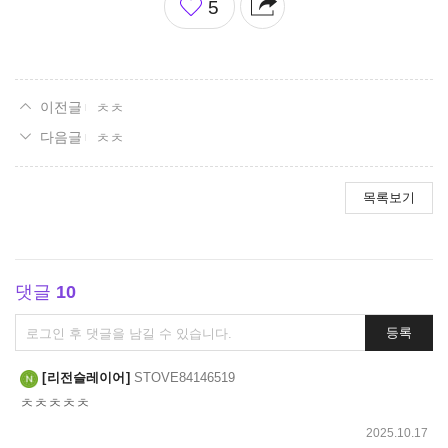
5
아
요
ㅊㅊ
ㅊㅊ
목록보기
댓글
10
댓
등록
글
쓰
리전슬레이어
STOVE84146519
기
ㅊㅊㅊㅊㅊ
2025.10.17