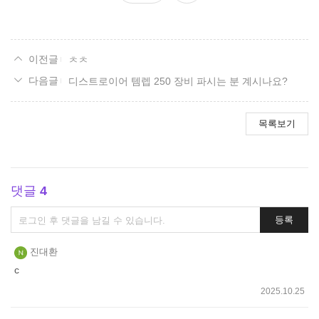
요
ㅊㅊ
디스트로이어 템렙 250 장비 파시는 분 계시나요?
목록보기
댓글
4
댓
등록
글
쓰
진대환
기
c
2025.10.25