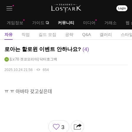
상
대
게임정보
가이드
커뮤니티
미디어
거래소
웹 
단
메
서
자유
직업
길드 모집
공략
Q&A
갤러리
스타일
메
뉴
브
자
로아는 할로윈 이벤트 안하나요?
4
뉴
유
메
Lv.70
겟코모리아
닥터호그백
게
뉴
시
2025.10.24 21:56
654
판
ㅠ ㅠ 아바타 갖고싶은데
좋
3
아