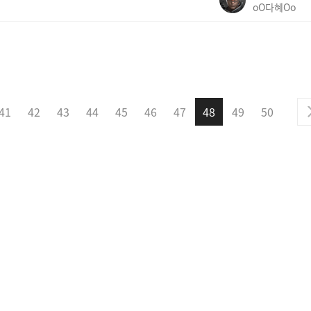
oO다혜Oo
41
42
43
44
45
46
47
48
49
50