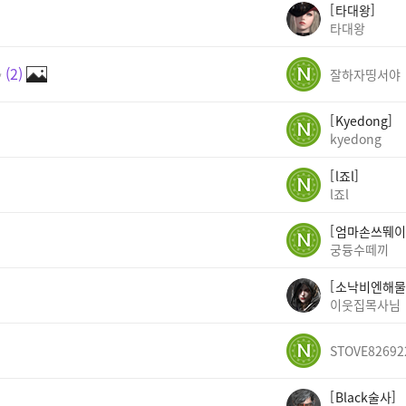
타대왕
타대왕
✨
2
잘하자띵서야
Kyedong
kyedong
l죠l
l죠l
엄마손쓰뛔이
궁듕수떼끼
소낙비엔해물
이웃집목사님
STOVE82692
Black술사