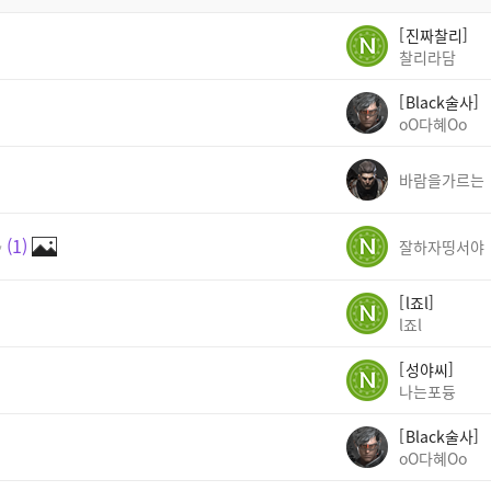
진짜찰리
찰리라담
Black술사
oO다혜Oo
바람을가르는
✨
1
잘하자띵서야
l죠l
l죠l
성야씨
나는포듕
Black술사
oO다혜Oo