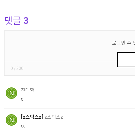
댓글
3
댓
글
로그인 후 
쓰
기
0
/ 200
진대환
c
z스틱스z
z스틱스z
cc