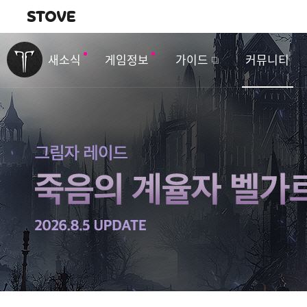
내비게이션
이
벤
새소식
게임정보
가이드
커뮤니티
트
&
업
데
이
트