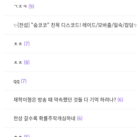
ㄱㅈㅋ
9
✨[전섭] "숨코코" 친목 디스코드! 레이드/모바출/일숙/잡담
ㅊㅊ
7
ㅊㅊ
8
qq
7
재학이형은 방송 때 약속했던 것들 다 기억 하려나?
6
천상 갈수록 확률주작개심하네
6
ㅊㅊ
5