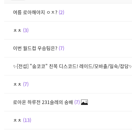
여름 로아해야지 ㅇㅈ?
2
ㅊㅊ
3
이번 월드컵 우승팀은?
7
✨[전섭] "숨코코" 친목 디스코드! 레이드/모바출/일숙/잡담
ㅊㅊ
7
로아온 하루전 231슬레의 숭배
7
ㅊㅊ
13