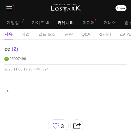
상
대
게임정보
가이드
커뮤니티
미디어
거래소
웹 
단
메
서
자유
직업
길드 모집
공략
Q&A
갤러리
스타일
메
뉴
브
자
cc
2
뉴
유
메
25907496
게
뉴
시
2025.11.06 17:28
524
판
cc
좋
3
아