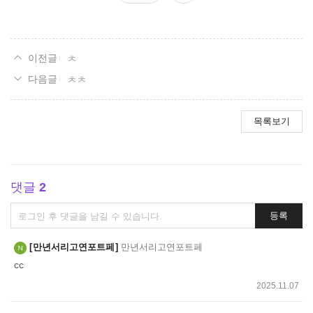
요
ㅊ
ㅊㅊ
목록보기
댓글
2
댓
등록
글
쓰
만년서리고연포트페
만년서리고연포트페
기
cc
2025.11.07