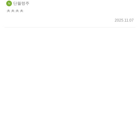
단월령주
ㅊㅊㅊㅊ
2025.11.07