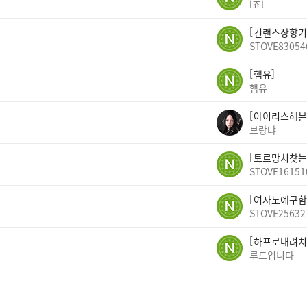
l죠l
건랜스상향기
STOVE83054
햄유
햄유
아이리스헤븐
브랑냐
토르망치찾는
STOVE16151
여자노예구함
STOVE25632
하프로내려치
루드입니다