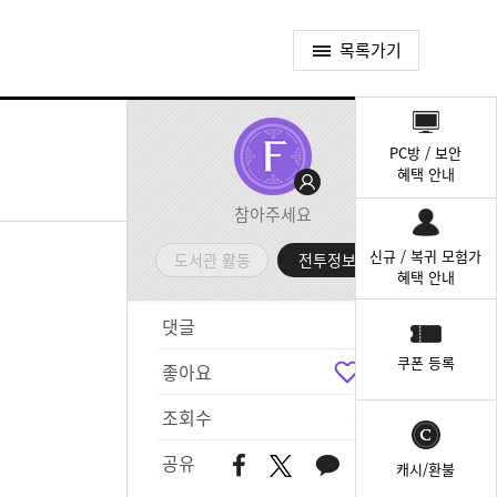
목록가기
퀵
메
PC방 / 보안
뉴
혜택 안내
참아주세요
신규 / 복귀 모험가
도서관 활동
전투정보실
혜택 안내
댓글
2
쿠폰 등록
좋아요
2
조회수
686
공유
캐시/환불