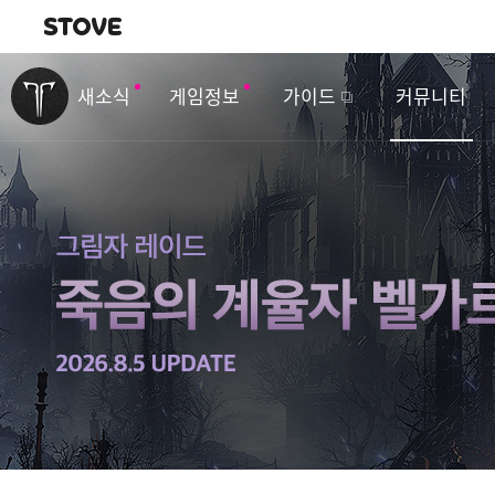
내비게이션
이
벤
새소식
게임정보
가이드
커뮤니티
트
&
업
데
이
트