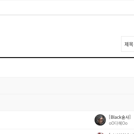
리
제목
스
트
검
색
Black술사
oO다혜Oo