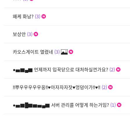
왜케 화남?
3
보상안
3
카오스게이트 열렸네
3
●▅▇▄▇ 언제까지 입꾹닫으로 대처하실껀가요?
2
‼뿌우우우우우웅‼♥아자자자잣♥엉덩이가‼♥‼
2
●▅▇█▇▆▅▄▇ 서버 관리를 어떻게 하는거임?
1