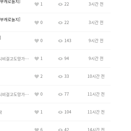
부캐로놀지
1
22
3시간 전
부캐로놀지
0
22
3시간 전
0
143
9시간 전
1
94
9시간 전
바람아추하게시비걸고도망가냐당당하게글써
2
33
10시간 전
0
77
11시간 전
바람아추하게시비걸고도망가냐당당하게글써
1
104
11시간 전
락
6
42
14시간 전