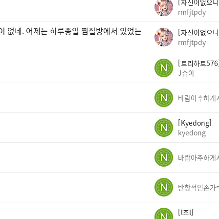
자신이없으니
rmfjtpdy
곳이 없네. 어제는 하루종일 찜질방에서 있었는
자신이없으니
rmfjtpdy
트리하트576
J슈아
Kyedong
kyedong
반항적인손가
l죠l