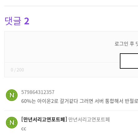
댓글
2
댓
글
로그인 후 
쓰
기
0
/ 200
579864312357
60%는 아이온2로 갈거같다 그러면 서버 통합해서 반절
만년서리고연포트페
만년서리고연포트페
cc