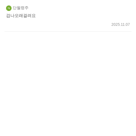
쓰
단월령주
기
겁나오래걸려요
2025.11.07