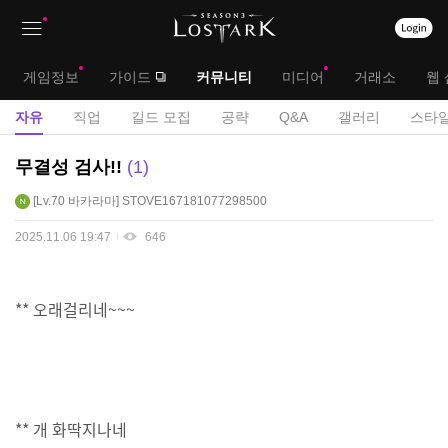
상
대
게임정보
가이드
커뮤니티
미디어
거래소
웹 
단
메
서
자유
직업
길드 모집
공략
Q&A
갤러리
스타일
메
뉴
브
자
무결성 검사!!
1
뉴
유
메
Lv.70
바카라마
STOVE167181077298500
게
뉴
시
2025.11.06 19:47
646
판
** 오래걸리네~~~
** 개 화딱지나네