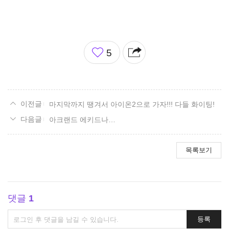
좋
5
아
요
마지막까지 땡겨서 아이온2으로 가자!!! 다들 화이팅!
아크랜드 에키드나…
목록보기
댓글
1
댓
등록
글