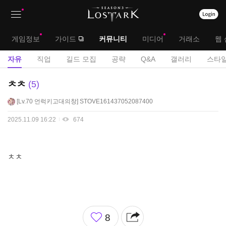
상
대
게임정보
가이드
커뮤니티
미디어
거래소
웹 
단
메
서
자유
직업
길드 모집
공략
Q&A
갤러리
스타일
메
뉴
브
자
ㅊㅊ
5
뉴
유
메
Lv.70
언럭키고대의창
STOVE161437052087400
게
뉴
시
2025.11.09 16:22
674
판
ㅊㅊ
좋
8
아