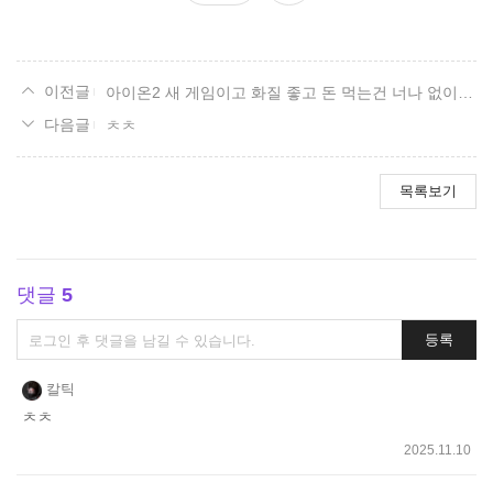
요
아이온2 새 게임이고 화질 좋고 돈 먹는건 너나 없이 같고 아이온 오픈일 11월 19일 지금 사전등록 진행중
ㅊㅊ
목록보기
댓글
5
댓
등록
글
쓰
칼틱
기
ㅊㅊ
2025.11.10