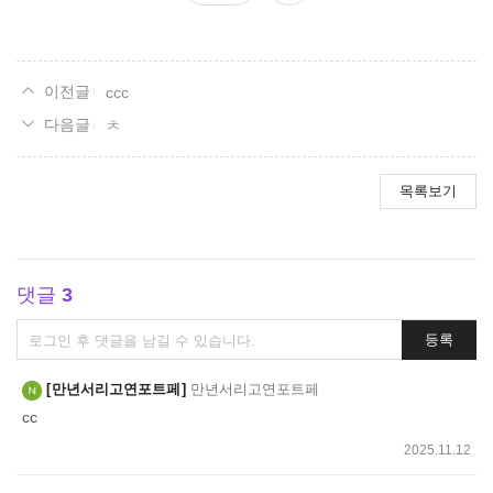
요
ccc
ㅊ
목록보기
댓글
3
댓
등록
글
쓰
만년서리고연포트페
만년서리고연포트페
기
cc
2025.11.12