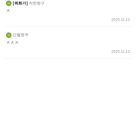
쿼화가
착한짱구
ㅊ
2025.11.12
단월령주
ㅊㅊㅊ
2025.11.12