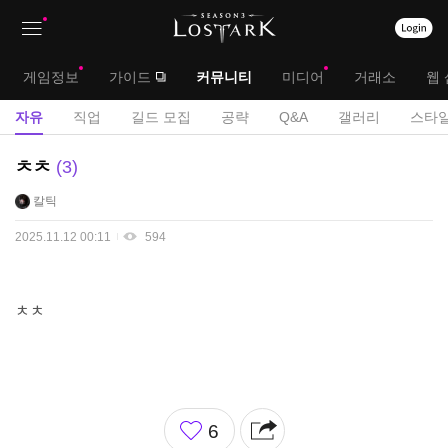
상
대
게임정보
가이드
커뮤니티
미디어
거래소
웹 
단
메
서
자유
직업
길드 모집
공략
Q&A
갤러리
스타일
메
뉴
브
자
ㅊㅊ
3
뉴
유
메
칼틱
게
뉴
시
2025.11.12 00:11
594
판
ㅊㅊ
좋
6
아