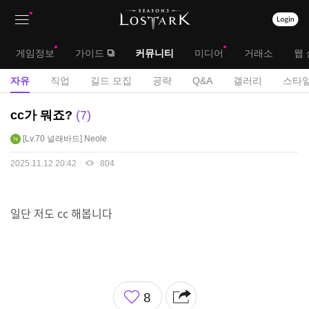
상
대
게임정보
가이드
커뮤니티
미디어
거래소
웹 
단
메
서
자유
직업
길드 모집
공략
Q&A
갤러리
스타일
메
뉴
브
자
cc가 뭐죠?
7
뉴
유
메
Lv.70
널래바드
Neole
게
뉴
시
2025.11.12 20:42
804
판
일단 저도 cc 해봅니다
좋
8
아