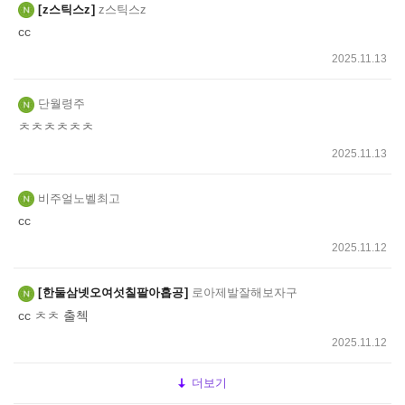
z스틱스z
z스틱스z
cc
2025.11.13
단월령주
ㅊㅊㅊㅊㅊㅊ
2025.11.13
비주얼노벨최고
cc
2025.11.12
한둘삼넷오여섯칠팔아홉공
로아제발잘해보자구
cc ㅊㅊ 출첵
2025.11.12
더보기