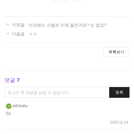
요
아크랜드 스탬프 이제 끝인거죠? 또 없죠?
ㅊㅊ
목록보기
댓글
7
댓
등록
글
쓰
jellobaby
기
Cc
2025.11.14