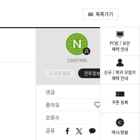
목록가기
퀵
메
PC방 / 보안
뉴
혜택 안내
25907496
신규 / 복귀 모험가
도서관 활동
전투정보실
혜택 안내
댓글
6
쿠폰 등록
좋아요
7
조회수
681
공유
캐시/환불