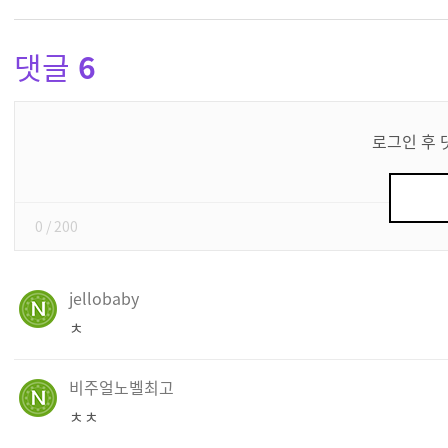
댓글
6
댓
글
로그인 후 
쓰
기
0
/ 200
jellobaby
ㅊ
비주얼노벨최고
ㅊㅊ