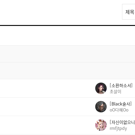
리
제목
스
트
검
색
소환하소서
초살이
Black술사
oO다혜Oo
자신이없으니
rmfjtpdy