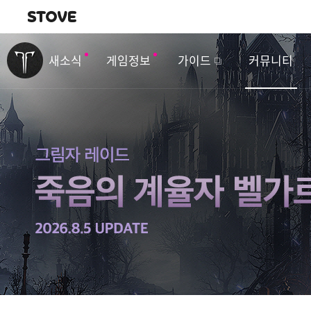
내비게이션
이
벤
새소식
게임정보
가이드
커뮤니티
트
&
업
데
이
트