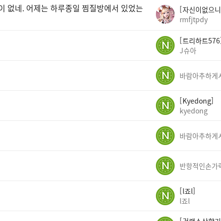
곳이 없네. 어제는 하루종일 찜질방에서 있었는
자신이없으니
rmfjtpdy
트리하트576
J슈아
Kyedong
kyedong
반항적인손가
l죠l
l죠l