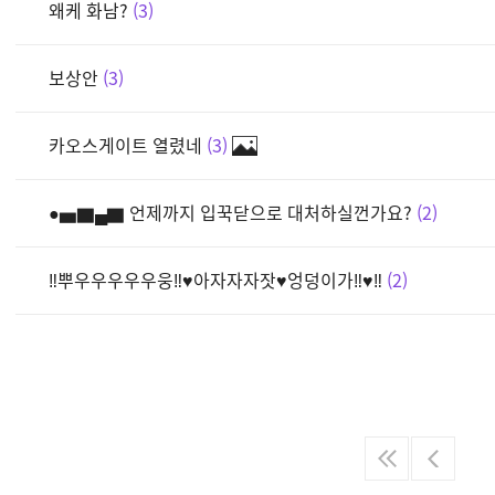
왜케 화남?
3
보상안
3
카오스게이트 열렸네
3
●▅▇▄▇ 언제까지 입꾹닫으로 대처하실껀가요?
2
‼뿌우우우우우웅‼♥아자자자잣♥엉덩이가‼♥‼
2