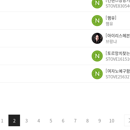
건랜스상향기
STOVE83054
햄유
햄유
아이리스헤븐
브랑냐
토르망치찾는
STOVE16151
여자노예구함
STOVE25632
1
2
3
4
5
6
7
8
9
10