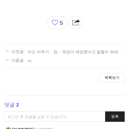
좋
5
아
요
카드 마추기... 참....재앙이 재앙했다고 말할수 밖에 없네......
cc
목록보기
댓글
2
댓
등록
글
쓰