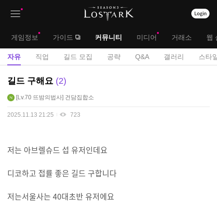
상
대
게임정보
가이드
커뮤니티
미디어
거래소
웹 
단
메
서
자유
직업
길드 모집
공략
Q&A
갤러리
스타일
메
뉴
브
자
길드 구해요
2
뉴
유
메
Lv.70
뜨밤의법사
건담집합소
게
뉴
시
2025.11.13 21:25
723
판
저는 아브렐슈드 섭 유저인데요
디코하고 접률 좋은 길드 구합니다
저는서울사는 40대초반 유저에요