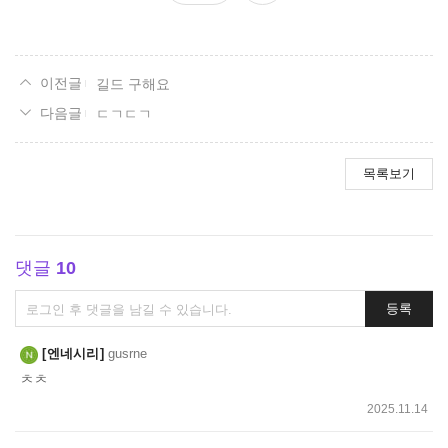
요
길드 구해요
ㄷㄱㄷㄱ
목록보기
댓글
10
댓
등록
글
쓰
엔네시리
gusrne
기
ㅊㅊ
2025.11.14