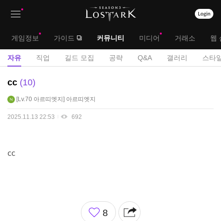
상
대
게임정보
가이드
커뮤니티
미디어
거래소
웹 
단
메
서
자유
직업
길드 모집
공략
Q&A
갤러리
스타일
메
뉴
브
자
cc
10
뉴
유
메
Lv.70
아르띠엣지
아르띠엣지
게
뉴
시
2025.11.13 22:53
692
판
cc
좋
8
아