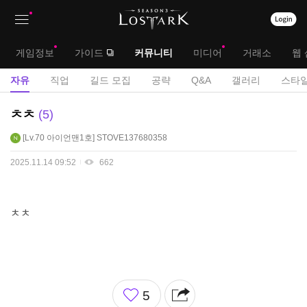
상
대
게임정보
가이드
커뮤니티
미디어
거래소
웹 
단
메
서
자유
직업
길드 모집
공략
Q&A
갤러리
스타일
메
뉴
브
자
ㅊㅊ
5
뉴
유
메
Lv.70
아이언맨1호
STOVE137680358
게
뉴
시
2025.11.14 09:52
662
판
ㅊㅊ
좋
5
아