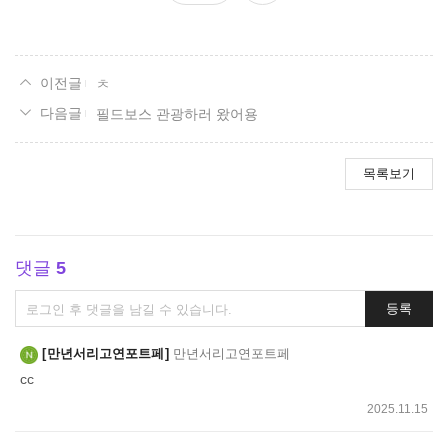
요
ㅊ
필드보스 관광하러 왔어용
목록보기
댓글
5
댓
등록
글
쓰
만년서리고연포트페
만년서리고연포트페
기
cc
2025.11.15