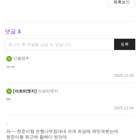
목록보기
댓글
3
댓
등록
글
쓰
단월령주
기
ㅠㅠ
2025.12.05
아르띠엣지
아르띠엣지
cc
2025.12.04
-
와~~ 현준이형 은행나무침대네 저게 초딩때 재밋게봣는데
현준이형 최근에 할배다 됫던데