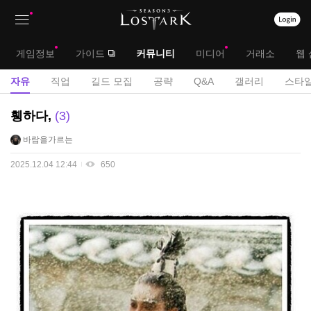
상
대
게임정보
가이드
커뮤니티
미디어
거래소
웹 
단
메
서
자유
직업
길드 모집
공략
Q&A
갤러리
스타일
메
뉴
브
자
휑하다,
3
뉴
유
메
바람을가르는
게
뉴
시
2025.12.04 12:44
650
판