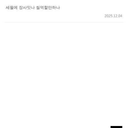
세월에 장사잇나 씰먹할만하나
2025.12.04