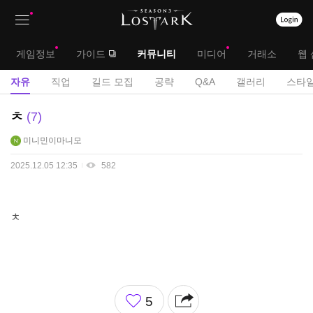
상
대
게임정보
가이드
커뮤니티
미디어
거래소
웹 
단
메
서
자유
직업
길드 모집
공략
Q&A
갤러리
스타일
메
뉴
브
자
ㅊ
7
뉴
유
메
미니민이마니모
게
뉴
시
2025.12.05 12:35
582
판
ㅊ
좋
5
아