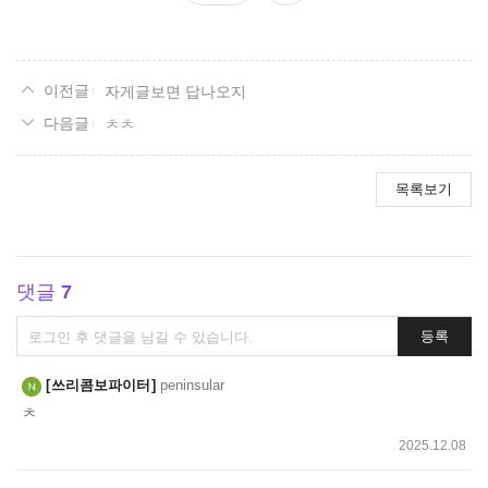
요
자게글보면 답나오지
ㅊㅊ
목록보기
댓글
7
댓
등록
글
쓰
쓰리콤보파이터
peninsular
기
ㅊ
2025.12.08