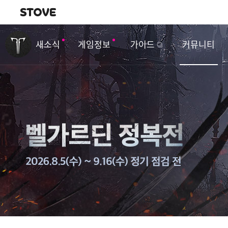
내비게이션
이
벤
새소식
게임정보
가이드
커뮤니티
트
&
업
데
이
트