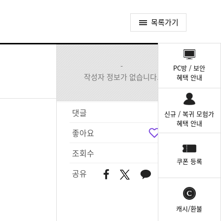
목록가기
퀵
메
-
PC방 / 보안
뉴
작성자 정보가 없습니다.
혜택 안내
댓글
6
신규 / 복귀 모험가
혜택 안내
좋아요
3
조회수
630
쿠폰 등록
공유
캐시/환불