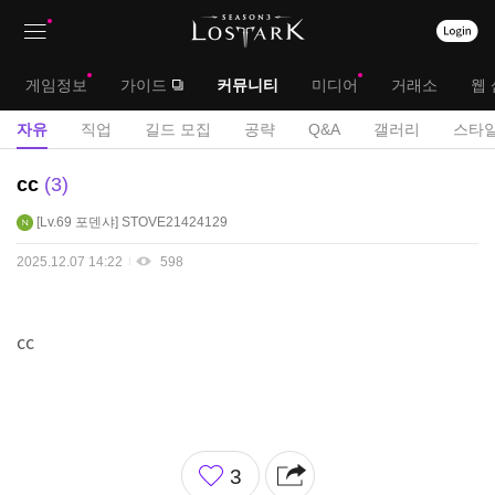
상
대
게임정보
가이드
커뮤니티
미디어
거래소
웹 
단
메
서
자유
직업
길드 모집
공략
Q&A
갤러리
스타일
메
뉴
브
자
cc
3
뉴
유
메
Lv.69
포덴샤
STOVE21424129
게
뉴
시
2025.12.07 14:22
598
판
cc
좋
3
아