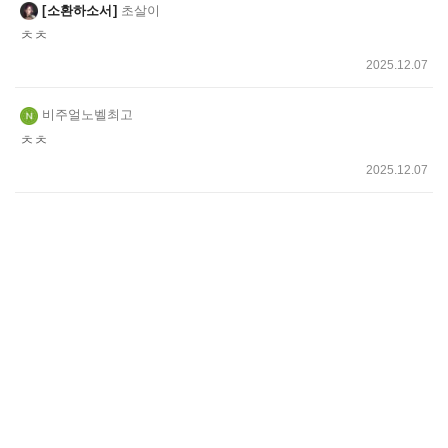
소환하소서
초살이
ㅊㅊ
2025.12.07
비주얼노벨최고
ㅊㅊ
2025.12.07