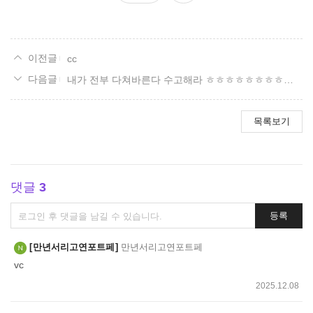
요
cc
내가 전부 다쳐바른다 수고해라 ㅎㅎㅎㅎㅎㅎㅎㅎㅎㅎㅎㅎㅎㅎㅎㅎㅎㅎㅎㅎ
목록보기
댓글
3
댓
등록
글
쓰
만년서리고연포트페
만년서리고연포트페
기
vc
2025.12.08