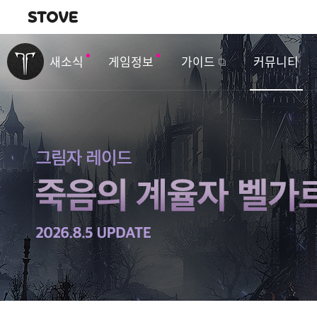
내비게이션
이
벤
새소식
게임정보
가이드
커뮤니티
트
&
업
데
이
트