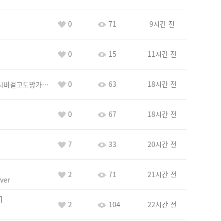
0
71
9시간 전
0
15
11시간 전
0
63
18시간 전
바람아추하게시비걸고도망가냐당당하게글써
0
67
18시간 전
7
33
20시간 전
2
71
21시간 전
ver
2
104
22시간 전