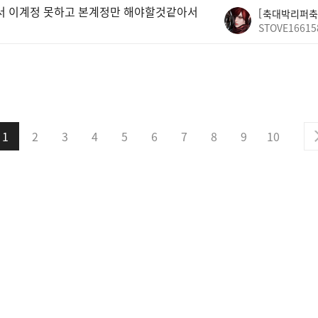
빠서 이계정 못하고 본계정만 해야할것같아서
축대박리퍼축
STOVE16615
1
2
3
4
5
6
7
8
9
10