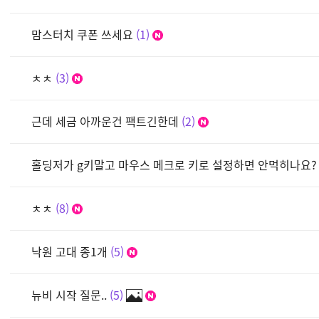
맘스터치 쿠폰 쓰세요
1
ㅊㅊ
3
근데 세금 아까운건 팩트긴한데
2
홀딩저가 g키말고 마우스 메크로 키로 설정하면 안먹히나요?
ㅊㅊ
8
낙원 고대 종1개
5
뉴비 시작 질문..
5