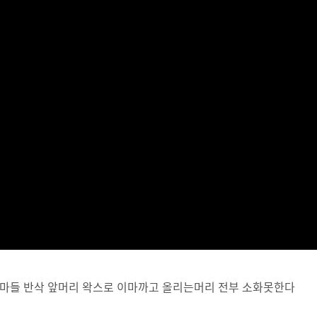
마들 반삭 앞머리 왁스로 이마까고 올리는머리 전부 소화못한다