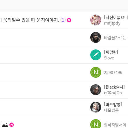
자신이없으니
기 움직일수 있을 때 움직여야지.
1
rmfjtpdy
바람을가르는
워망량
Slove
25907496
Black술사
oO다혜Oo
바드밥통
네모밥통
✨
잘하자띵서야