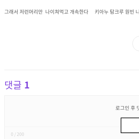
그래서 저런머리만 나이쳐먹고 개속한다 키아누 탐크루 원빈 
댓글
1
댓
글
로그인 후 
쓰
기
0
/ 200