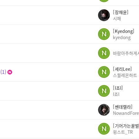
장채윤
시패
Kyedong
kyedong
세리Lee
1
스퀄레온하트
l죠l
l죠l
쎈데렐라
NowandFore
기어가는꿀벌
윙스트_TR