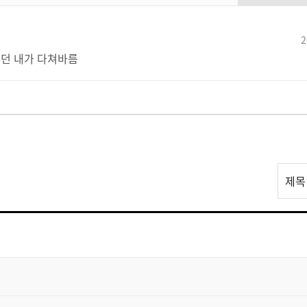
2
던 내가 다쳐바름
리
제목
스
트
검
색