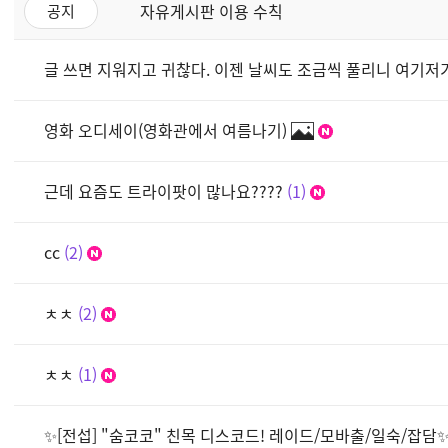
자유게시판 이용 수칙
공지
글 쓰면 지워지고 귀찮다. 이젠 날씨도 조금씩 풀리니 여기저
영화 오디세이(영화관에서 여름나기)
근데 요즘도 트라이팟이 많나요????
1
cc
2
ㅊㅊ
2
ㅊㅊ
1
✨[전섭] "숨코코" 친목 디스코드! 레이드/모바출/일숙/잡담