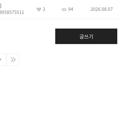
2
94
2026.08.07
8958575511
글쓰기