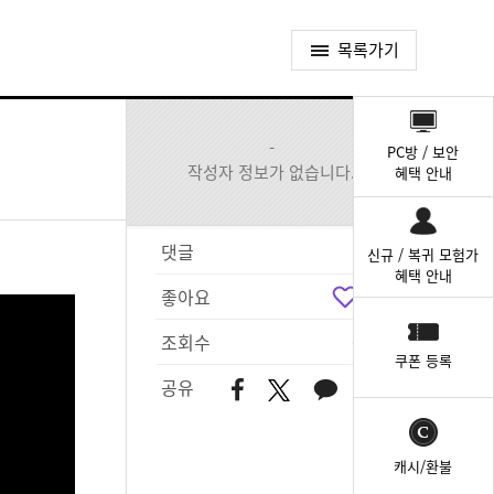
목록가기
퀵
메
-
PC방 / 보안
뉴
작성자 정보가 없습니다.
혜택 안내
댓글
1
신규 / 복귀 모험가
혜택 안내
좋아요
1
조회수
639
쿠폰 등록
공유
캐시/환불