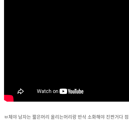
ㅂ체야 남자는 짧은머리 올리는머리랑 반삭 소화해야 진짠거다 점