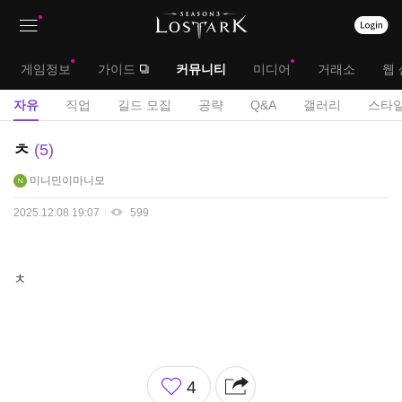
상
대
게임정보
가이드
커뮤니티
미디어
거래소
웹 
단
메
서
자유
직업
길드 모집
공략
Q&A
갤러리
스타일
메
뉴
브
자
ㅊ
5
뉴
유
메
미니민이마니모
게
뉴
시
2025.12.08 19:07
599
판
ㅊ
좋
4
아