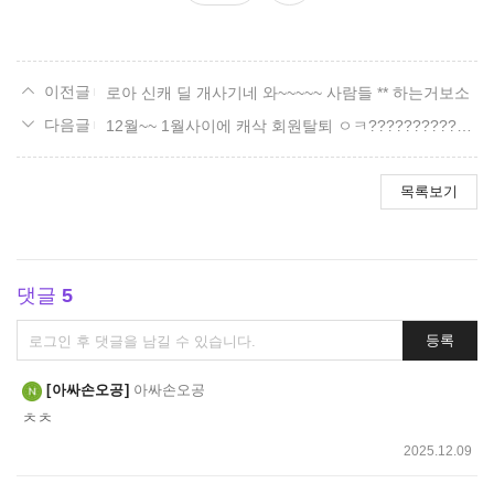
요
로아 신캐 딜 개사기네 와~~~~~ 사람들 ** 하는거보소
12월~~ 1월사이에 캐삭 회원탈퇴 ㅇㅋ?????????????????
목록보기
댓글
5
댓
등록
글
쓰
아싸손오공
아싸손오공
기
ㅊㅊ
2025.12.09