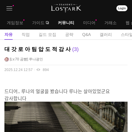
상
대
게임정보
가이드
커뮤니티
미디어
거래소
웹 
단
메
서
자유
직업
길드 모집
공략
Q&A
갤러리
스타일
메
뉴
브
자
대 갓 로 아 팀 압 도 적 감 사
3
뉴
유
메
Lv.70
곰뺨
루나광인
게
뉴
시
2025.12.24 12:57
894
판
드디어.. 루나의 얼굴을 봤습니다 루나는 살아있었군요
감사합니다