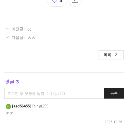
4
아
요
cc
ㅊㅊ
목록보기
댓글
3
댓
등록
글
쓰
asd56455
R석민255
기
ㅈㅈ
2025.12.26