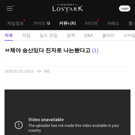
상
대
게임정보
가이드
커뮤니티
미디어
거래소
웹 
단
메
서
자유
직업
길드 모집
공략
Q&A
갤러리
스타일
메
뉴
브
자
ㅂ체야 승산있다 진자로 나는봤다고
1
뉴
유
메
-
게
뉴
시
2026.01.03 18:03
565
판