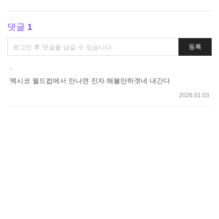
댓글
1
댓
등록
글
쓰
-
기
멕시코 월드컵에서 만나면 진자 해볼만하겟네 내간다
2026.01.03