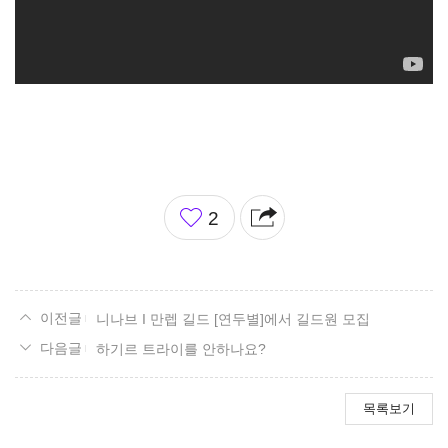
좋
2
아
요
니나브 I 만렙 길드 [연두별]에서 길드원 모집
하기르 트라이를 안하나요?
목록보기