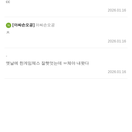
cc
2026.01.16
아싸손오공
아싸손오공
ㅊ
2026.01.16
-
엣날에 한게임체스 잘햇엇는데 ㅂ체야 내왓다
2026.01.16