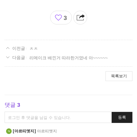
좋
3
아
요
ㅊㅊ
리메이크 배낀거 따라한거였네 아~~~~~~
목록보기
댓글
3
댓
등록
글
쓰
아르띠엣지
아르띠엣지
기