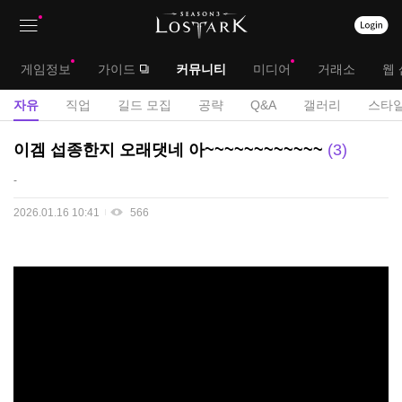
상
대
게임정보
가이드
커뮤니티
미디어
거래소
웹 
단
메
서
자유
직업
길드 모집
공략
Q&A
갤러리
스타일
메
뉴
브
자
이겜 섭종한지 오래댓네 아~~~~~~~~~~~~
3
뉴
유
메
-
게
뉴
시
2026.01.16 10:41
566
판