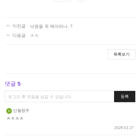
요
낙원을 꼭 해야되나..?
ㅊㅊ
목록보기
댓글
5
댓
등록
글
쓰
단월령주
기
ㅊㅊㅊㅊ
2026.01.27