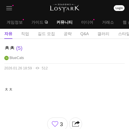
상
대
게임정보
가이드
커뮤니티
미디어
거래소
웹 
단
메
서
자유
직업
길드 모집
공략
Q&A
갤러리
스타일
메
뉴
브
자
ㅊㅊ
5
뉴
유
메
BlueCats
게
뉴
시
2026.01.26 18:59
512
판
ㅊㅊ
좋
3
아