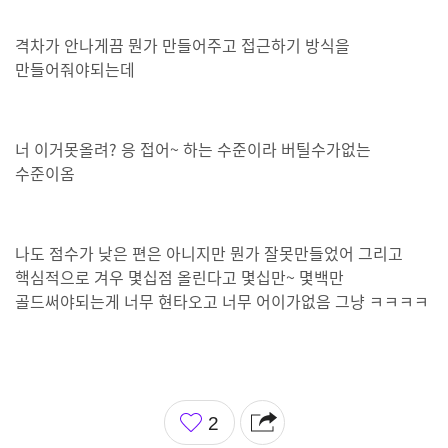
격차가 안나게끔 뭔가 만들어주고 접근하기 방식을
만들어줘야되는데
너 이거못올려? 응 접어~ 하는 수준이라 버틸수가없는
수준이옴
나도 점수가 낮은 편은 아니지만 뭔가 잘못만들었어 그리고
핵심적으로 겨우 몇십점 올린다고 몇십만~ 몇백만
골드써야되는게 너무 현타오고 너무 어이가없음 그냥 ㅋㅋㅋㅋ
좋
2
아