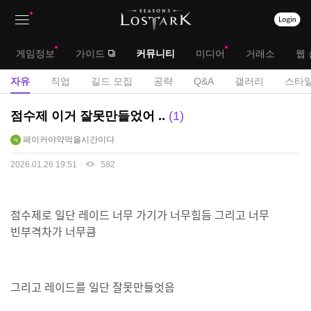
상
대
게임정보
가이드
커뮤니티
미디어
거래소
웹 
단
메
서
자유
직업
길드 모집
공략
Q&A
갤러리
스타일
메
뉴
브
자
점수제 이거 잘못만들었어 ..
1
뉴
유
메
페이커야약먹을시간이다
게
뉴
시
2026.01.26 19:51
582
판
점수제로 일단 레이드 너무 가기가 너무힘듬 그리고 너무
빈부격차가 너무큼
그리고 레이드를 일단 잘못만들엇음