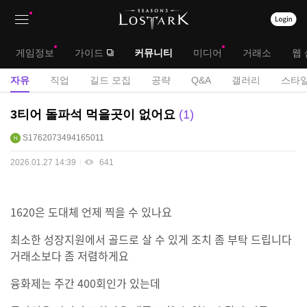
상
대
게임정보
가이드
커뮤니티
미디어
거래소
웹 
단
메
서
자유
직업
길드 모집
공략
Q&A
갤러리
스타일
메
뉴
브
자
3티어 돌파석 먹을곳이 없어요
1
뉴
유
메
S1762073494165011
게
뉴
시
2026.01.27 14:39
641
판
1620은 도대체 언제 찍을 수 있나요
최소한 성장지원에서 골드로 살 수 있게 조치 좀 부탁 드립니다
거래소보다 좀 저렴하게요
융화제는 주간 400회인가 있는데