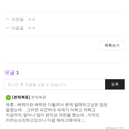
ㅊㅊ
ㅊㅊ
목록보기
댓글
1
댓
등록
글
쓰
본체복원
본체복원
기
에휴...배럭이란 배럭은 다돌려서 본캐 밀때하고싶은 맘은
알겠는데... 그러면 피곤하네 숙제가 어쩌고 저쩌고
지금까지 얼마나 많이 편의성 개편을 했는데...아직도
이러는소리하고있으니 이걸 뭐라고해야대 ;;;
2026.01.27