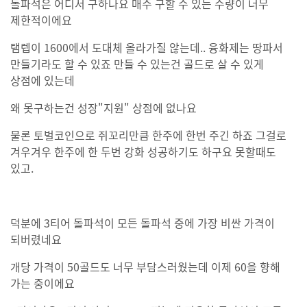
돌파석은 어디서 구하나요 매주 구할 수 있는 수량이 너무
제한적이에요
탬렙이 1600에서 도대체 올라가질 않는데.. 융화제는 땅파서
만들기라도 할 수 있죠 만들 수 있는건 골드로 살 수 있게
상점에 있는데
왜 못구하는건 성장"지원" 상점에 없나요
물론 토벌코인으로 쥐꼬리만큼 한주에 한번 주긴 하죠 그걸로
겨우겨우 한주에 한 두번 강화 성공하기도 하구요 못할때도
있고.
덕분에 3티어 돌파석이 모든 돌파석 중에 가장 비싼 가격이
되버렸네요
개당 가격이 50골드도 너무 부담스러웠는데 이제 60을 향해
가는 중이에요