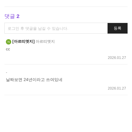
댓글
2
댓
등록
글
쓰
아르띠엣지
아르띠엣지
기
cc
2026.01.27
-
날짜보면 24년이라고 쓰여있네
2026.01.27