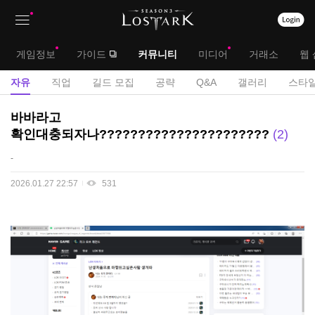
상
대
게임정보
가이드
커뮤니티
미디어
거래소
웹 
단
메
서
자유
직업
길드 모집
공략
Q&A
갤러리
스타일
메
뉴
브
자
바바라고
뉴
유
메
확인대충되자나??????????????????????
2
게
뉴
-
시
판
2026.01.27 22:57
531