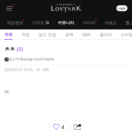
상
대
게임정보
가이드
커뮤니티
미디어
거래소
웹 
단
메
서
자유
직업
길드 모집
공략
Q&A
갤러리
스타일
메
뉴
브
자
ㅊㅊ
5
뉴
유
메
Lv.70
Black술사
oO다혜Oo
게
뉴
시
2026.02.07 13:53
565
판
cc
좋
4
아