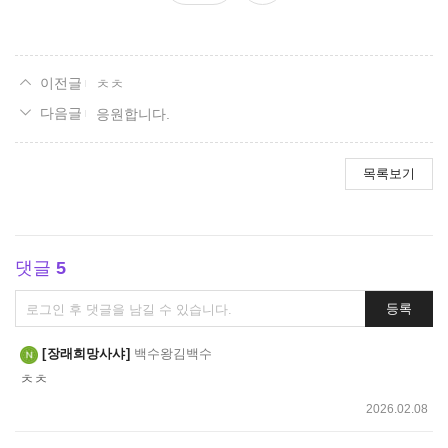
요
ㅊㅊ
응원합니다.
목록보기
댓글
5
댓
등록
글
쓰
장래희망사샤
백수왕김백수
기
ㅊㅊ
2026.02.08