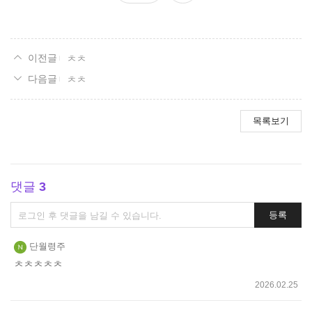
요
ㅊㅊ
ㅊㅊ
목록보기
댓글
3
댓
등록
글
쓰
단월령주
기
ㅊㅊㅊㅊㅊ
2026.02.25