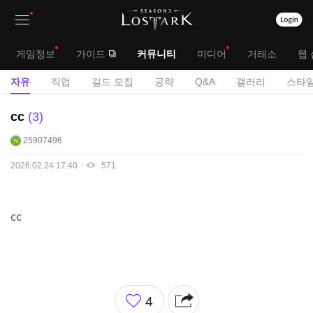
상
대
게임정보
가이드
커뮤니티
미디어
거래소
웹 
단
메
서
자유
직업
길드 모집
공략
Q&A
갤러리
스타일
메
뉴
브
자
cc
3
뉴
유
메
25907496
게
뉴
시
2026.02.24 17:40
571
판
cc
좋
4
아