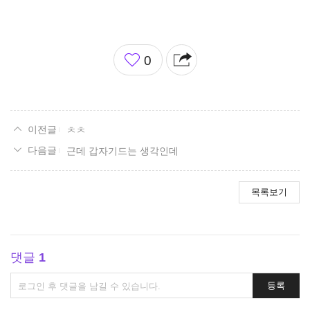
좋
0
아
요
ㅊㅊ
근데 갑자기드는 생각인데
목록보기
댓글
1
댓
등록
글
쓰