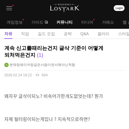
상
대
게임정보
가이드
커뮤니티
미디어
거래소
웹 
단
메
서
자유
직업
길드 모집
공략
Q&A
갤러리
스타일
메
뉴
브
자
계속 신고를때리는건지 글삭 기준이 어떻게
뉴
유
메
되처먹은건지
1
게
뉴
본체랑페이커랑같은사람이면서왜아닌척함
시
판
2026.02.24 19:22
604
왜자꾸 글삭이되노? 비속어가한개도없엇는데? 뭔가
자체 필터링이되는게있나 ? 지속적으로하면?