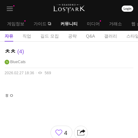
상
대
게임정보
가이드
커뮤니티
미디어
거래소
웹 
단
메
서
자유
직업
길드 모집
공략
Q&A
갤러리
스타일
메
뉴
브
자
ㅊㅊ
4
뉴
유
메
BlueCats
게
뉴
시
2026.02.27 18:36
569
판
ㅎㅇ
좋
4
아