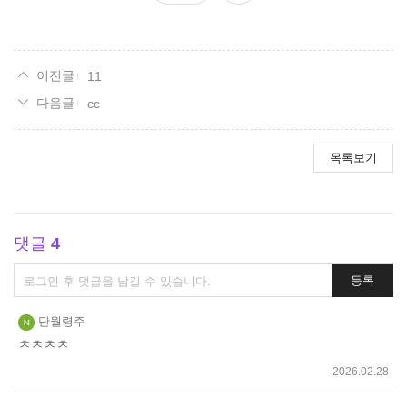
요
11
cc
목록보기
댓글
4
댓
등록
글
쓰
단월령주
기
ㅊㅊㅊㅊ
2026.02.28