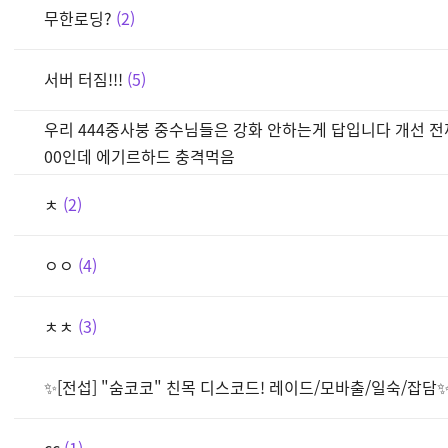
무한로딩?
2
서버 터짐!!!
5
우리 444중사붕 중수님들은 강화 안하는게 답입니다 개선 전까지 
00인데 에기르하드 충격먹음
ㅊ
2
ㅇㅇ
4
ㅊㅊ
3
✨[전섭] "숨코코" 친목 디스코드! 레이드/모바출/일숙/잡담
cc
1