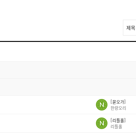
리
제목
스
트
검
색
묻오가
한량오리
리틀홀
리틀홀