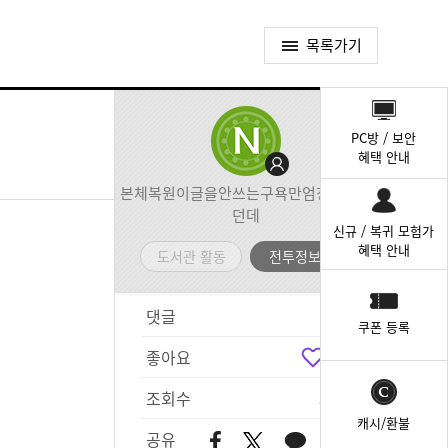
목록가기
퀵
메
PC방 / 보안
뉴
혜택 안내
본체복원이글을안쓰는구욕만엄청나게먹
던데
신규 / 복귀 모험가
혜택 안내
도서관 활동
전투정보실
댓글
2
쿠폰 등록
좋아요
2
조회수
560
캐시/환불
공유