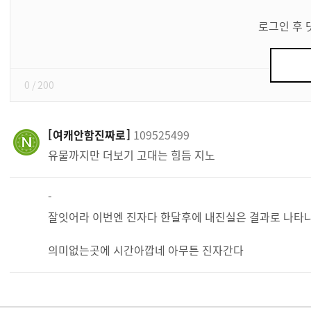
댓
글
로그인 후 
쓰
기
0
/ 200
여캐안함진짜로
109525499
유물까지만 더보기 고대는 힘듬 지노
-
잘잇어라 이번엔 진자다 한달후에 내진실은 결과로 나
의미없는곳에 시간아깝네 아무튼 진자간다