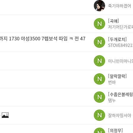
죽기야하겠어
곡얘
저기어딘가로
1730 야성3500 7렙보석 따임 ㅋ 전 47
두개로치
STOVE84921
미니민이마니
알락깔락
번바
수줍은블레링
탬누
✨
잘하자띵서야
의정무