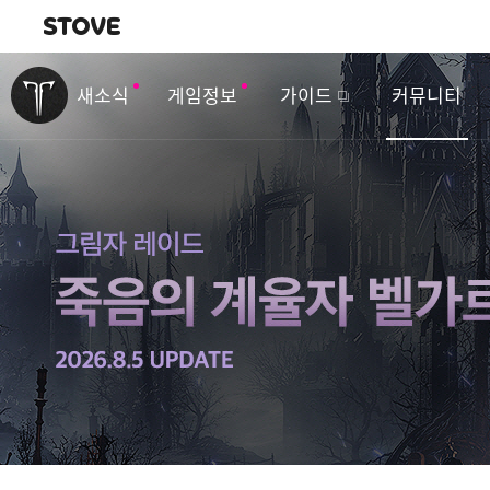
내비게이션
이
벤
새소식
게임정보
가이드
커뮤니티
트
&
업
데
이
트