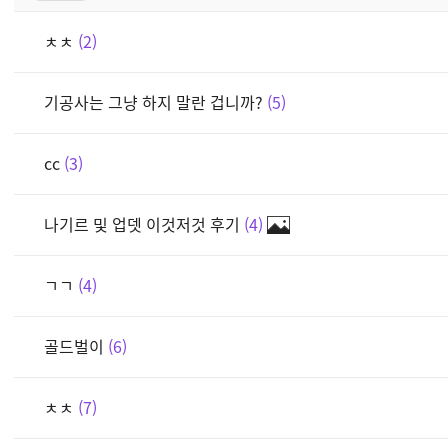
ㅊㅊ
2
기공사는 그냥 하지 말란 겁니까?
5
cc
3
나기르 및 업뎃 이것저것 후기
4
ㄱㄱ
4
골드벌이
6
ㅊㅊ
7