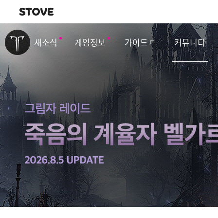
내비게이션
이
벤
새소식
게임정보
가이드
커뮤니티
트
&
업
데
이
트