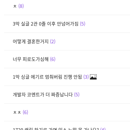
ㅊ
8
3막 실글 2관 0줄 이후 안넘어가짐
5
어떻게 결혼한거지
2
너무 피로도가심해
6
1막 싱글 에기르 멈춰버림 진행 안됨
3
개발자 코멘트가 더 짜증납니다
5
ㅊㅊ
6
1720 캐릭 하기르 가면 익스 노말 못 가나요?
4