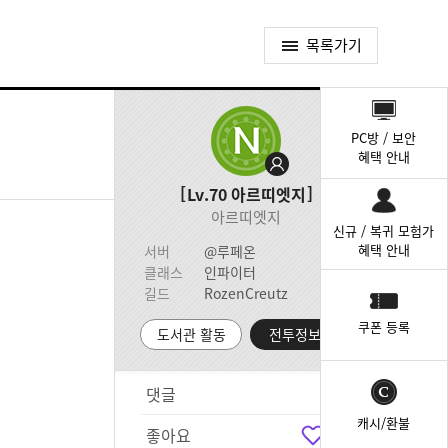
목록가기
퀵
메
PC방 / 보안
뉴
혜택 안내
Lv.70
아르띠엣지
아르띠엣지
신규 / 복귀 모험가
혜택 안내
서버
@루페온
클래스
인파이터
길드
RozenCreutz
쿠폰 등록
도서관 활동
전투정보실
댓글
3
캐시/환불
좋아요
5