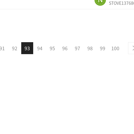
STOVE13768
91
92
93
94
95
96
97
98
99
100