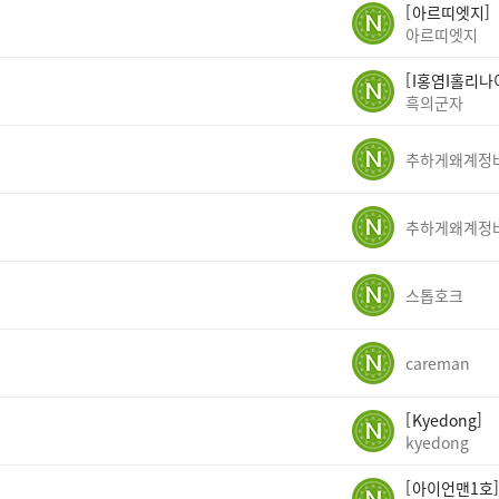
아르띠엣지
아르띠엣지
I홍염I홀리나
흑의군자
스톱호크
careman
Kyedong
kyedong
아이언맨1호