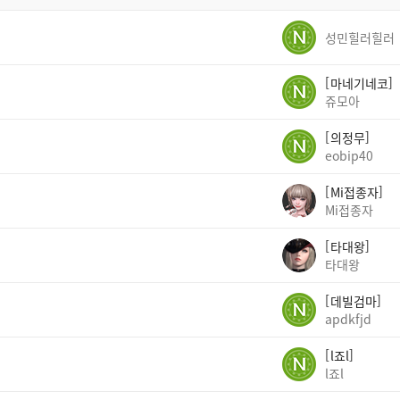
성민힐러힐러
마네기네코
쥬모아
의정무
eobip40
Mi접종자
Mi접종자
타대왕
타대왕
데빌검마
apdkfjd
l죠l
l죠l