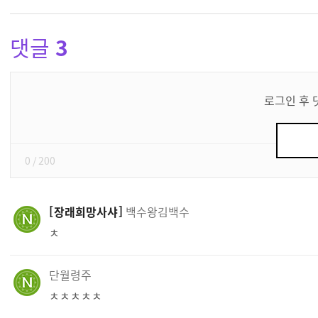
댓글
3
댓
글
로그인 후 
쓰
기
0
/ 200
장래희망사샤
백수왕김백수
ㅊ
단월령주
ㅊㅊㅊㅊㅊ