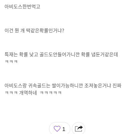
아비도스한번먹고
이건 뭔 개 떡같은확률인거냐?
특재는 확률 낮고 골드도안들어가니깐 확률 냅둔거같은데
ㅋㅋㅋ
아비도스랑 귀속골드는 쌀이가능하니깐 조져놓은거냐 진짜
ㅋㅋㅋ 개역하네 ㅋㅋㅋㅋㅋ
좋
1
아