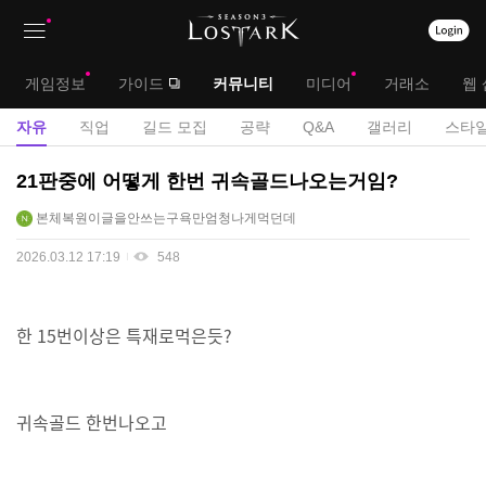
상
대
게임정보
가이드
커뮤니티
미디어
거래소
웹 
단
메
서
자유
직업
길드 모집
공략
Q&A
갤러리
스타일
메
뉴
브
자
21판중에 어떻게 한번 귀속골드나오는거임?
뉴
유
메
본체복원이글을안쓰는구욕만엄청나게먹던데
게
뉴
시
2026.03.12 17:19
548
판
한 15번이상은 특재로먹은듯?
귀속골드 한번나오고