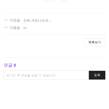
요
진짜 개토나오네 ;;
cc
목록보기
댓글
0
댓
등록
글
쓰
기