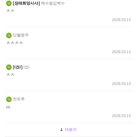
장래희망사샤
백수왕김백수
ㅊㅊ
2026.03.13
단월령주
ㅊㅊㅊㅊ
2026.03.13
l죠l
l죠l
ㅊㅊ
2026.03.13
컨트루
cc
2026.03.13
더보기