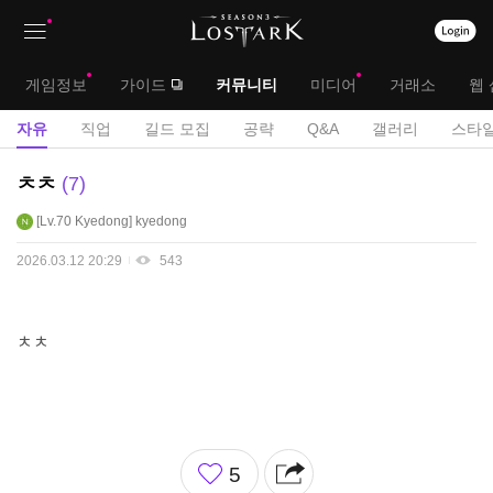
상
대
게임정보
가이드
커뮤니티
미디어
거래소
웹 
단
메
서
자유
직업
길드 모집
공략
Q&A
갤러리
스타일
메
뉴
브
자
ㅊㅊ
7
뉴
유
메
Lv.70
Kyedong
kyedong
게
뉴
시
2026.03.12 20:29
543
판
ㅊㅊ
좋
5
아