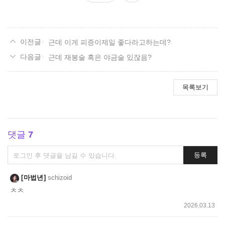
요
근데 이게 피증이제일 좋다라고하는데?
근데 재봉술 혹은 야금술 있잖음?
목록보기
댓글
7
댓
등록
글
쓰
마법년
schizoid
기
ㅊㅊ
2026.03.13