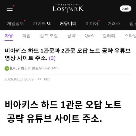
상
대
게임정보
가이드
커뮤니티
미디어
거래소
웹 
단
메
서
자유
직업
길드 모집
공략
Q&A
갤러리
스타일
메
뉴
브
자
비아키스 하드 1관문과 2관문 오답 노트 공략 유튜브
뉴
유
메
영상 사이트 주소.
2
게
뉴
Lv.59
최강레인보우
쿠리유마
시
판
2026.03.13 20:09
685
비아키스 하드 1관문 오답 노트
공략 유튜브 사이트 주소.