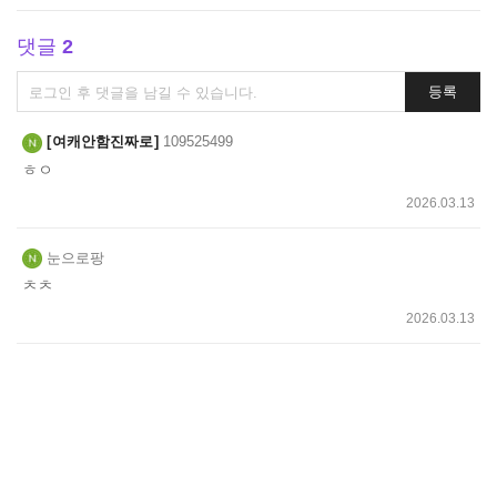
댓글
2
댓
등록
글
쓰
여캐안함진짜로
109525499
기
ㅎㅇ
2026.03.13
눈으로팡
ㅊㅊ
2026.03.13