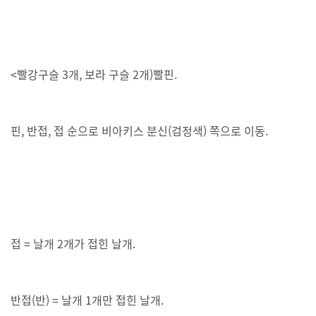
<빨강구슬 3개, 보라 구슬 2개)빨핀.
핀, 반접, 접 순으로 비아키스 분신(검정색) 쪽으로 이동.
접 = 날개 2개가 접힌 날개.
반접(반) = 날개 1개만 접힌 날개.