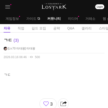
상
대
게임정보
가이드
커뮤니티
미디어
거래소
웹 
단
메
서
자유
직업
길드 모집
공략
Q&A
갤러리
스타일
메
뉴
브
자
ㄱㄷ
3
뉴
유
메
Lv.70
타대왕
타대왕
게
뉴
시
2026.03.16 06:46
500
판
ㄱㄷ
좋
3
아