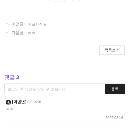
요
예포나의뢰
ㅊㅊ
목록보기
댓글
3
댓
등록
글
쓰
마법년
schizoid
기
ㅊㅊ
2026.03.16