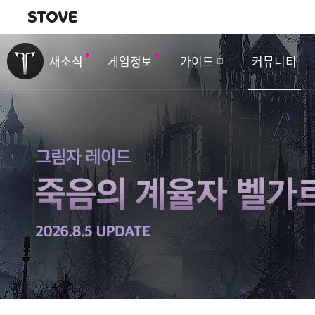
내비게이션
이
벤
새소식
게임정보
가이드
커뮤니티
트
&
업
데
이
트