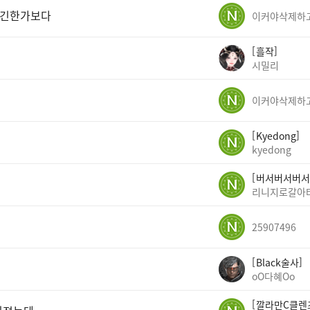
없긴한가보다
흘작
시밀리
Kyedong
kyedong
버서버서버서
리니지로갈아
25907496
Black술사
oO다혜Oo
깔라만C클렌