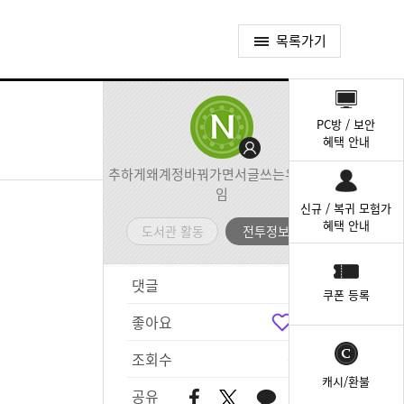
목록가기
퀵
메
PC방 / 보안
뉴
혜택 안내
추하게왜계정바꿔가면서글쓰는유이가뭐
임
신규 / 복귀 모험가
혜택 안내
도서관 활동
전투정보실
댓글
3
쿠폰 등록
좋아요
3
조회수
601
캐시/환불
공유