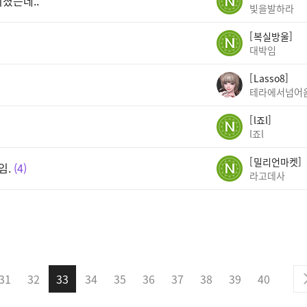
뒤졌는데..
빛을발하라
복실방울
대박임
Lasso8
테라에서넘어
l죠l
l죠l
밀리언마켓
임.
4
라고데사
31
32
33
34
35
36
37
38
39
40