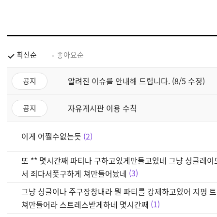
최신순
좋아요순
알려진 이슈를 안내해 드립니다. (8/5 수정)
공지
자유게시판 이용 수칙
공지
이게 어쩔수없는듯
2
또 ** 몇시간째 파티나 구하고있게만들고있네 그냥 싱글레
서 죄다서폿구하게 쳐만들어놨네
3
그냥 싱글이나 주구장창내라 뭔 파티를 강제하고있어 지평 트
쳐만들어라 스트레스받게하네 몇시간째
1