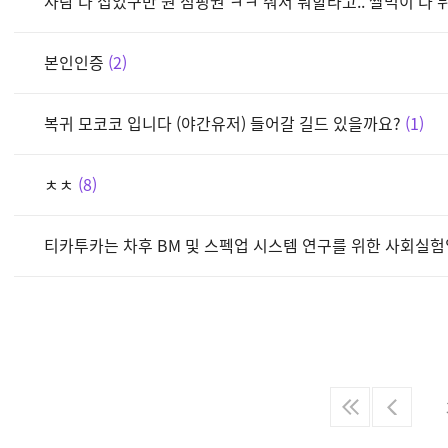
사람 다 접었구만 뭔 점핑권 ㅋㅋ 줘서 뭐할라고.. 쌀먹이 다 
본인인증
2
복귀 모코코 입니다 (야간유저) 들어갈 길드 있을까요?
1
ㅊㅊ
8
티카투카는 차후 BM 및 스펙업 시스템 연구를 위한 사회실험