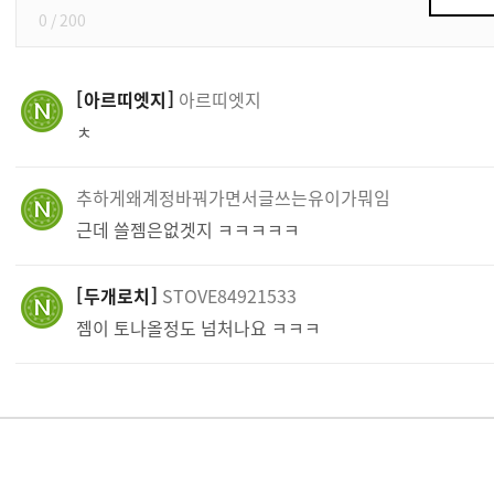
0
/ 200
아르띠엣지
아르띠엣지
ㅊ
추하게왜계정바꿔가면서글쓰는유이가뭐임
근데 쓸젬은없겟지 ㅋㅋㅋㅋㅋ
두개로치
STOVE84921533
젬이 토나올정도 넘처나요 ㅋㅋㅋ