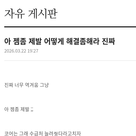
아 젬좀 제발 어떻게 해결좀해라 진짜
2026.03.22 19:27
진짜 너무 역겨움 그냥
아 젬좀 제발 ;;
코어는 그래 수급처 늘려줫다라고치자