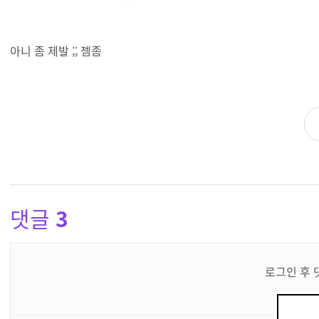
아니 좀 제발 ;; 젬좀
댓글
3
댓
글
로그인 후 
쓰
기