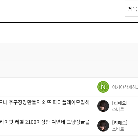
리
제목
스
트
검
색
이드나 주구장창만들지 왜또 파티플레이모집해
티매오
소바르
라이팟 레벨 2100이상만 쳐받네 그냥싱글을
티매오
소바르