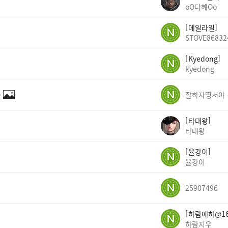
oO다혜Oo
메일라일
STOVE86832
Kyedong
kyedong
✨
잘하자띵서야
타대왕
타대왕
율강이
율강이
25907496
하람예하@16
하람지우