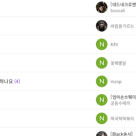
데드네크로맨
bussali
바람을가르는
K4V
꽃해별달
결하나요
4
mzop
엄마손쓰뛔이
궁듕수떼끼
떡국떡떡볶이
Black술사