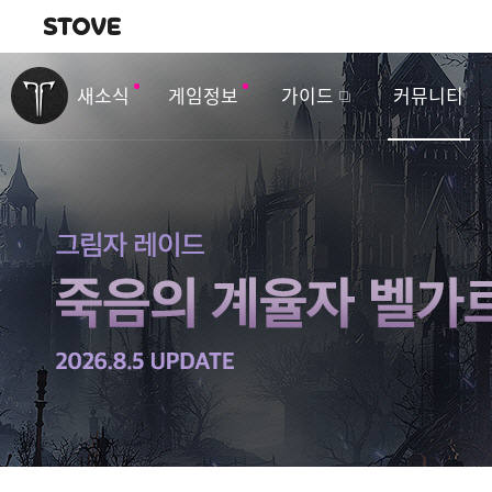
내비게이션
이
벤
새소식
게임정보
가이드
커뮤니티
트
&
업
데
이
트