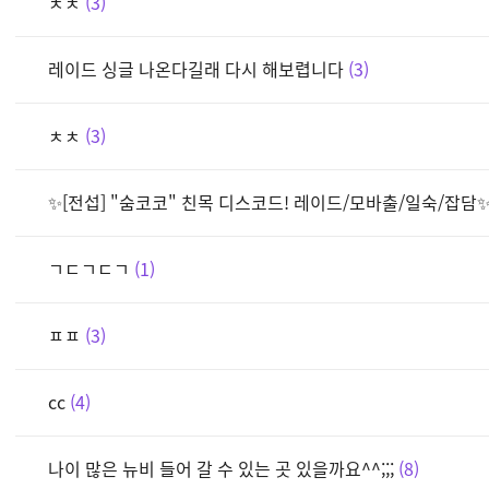
ㅊㅊ
3
레이드 싱글 나온다길래 다시 해보렵니다
3
ㅊㅊ
3
✨[전섭] "숨코코" 친목 디스코드! 레이드/모바출/일숙/잡담
ㄱㄷㄱㄷㄱ
1
ㅍㅍ
3
cc
4
나이 많은 뉴비 들어 갈 수 있는 곳 있을까요^^;;;
8