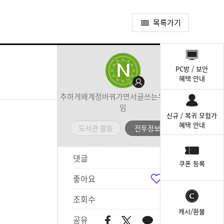
목록가기
퀵
메
PC방 / 보안
뉴
혜택 안내
추하게왜계정바꿔가면서글쓰는유이가뭐
임
신규 / 복귀 모험가
혜택 안내
도서관 활동
전투정보실
댓글
1
쿠폰 등록
좋아요
4
조회수
712
캐시/환불
공유