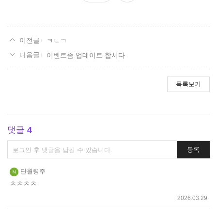
요
ㅋㄴㄱ
이벤트좀 업데이트 합시다
목록보기
댓글
4
댓
등록
글
쓰
단월령주
기
ㅊㅊㅊㅊ
2026.03.29