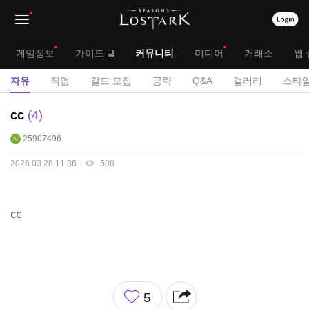
상
대
게임정보
가이드
커뮤니티
미디어
거래소
웹 
단
메
서
자유
직업
길드 모집
공략
Q&A
갤러리
스타일
메
뉴
브
자
cc
4
뉴
유
메
25907496
게
뉴
시
2026.03.28 11:36
508
판
cc
좋
5
아