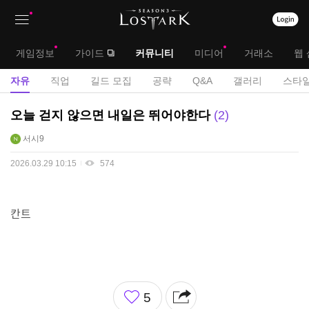
상
대
게임정보
가이드
커뮤니티
미디어
거래소
웹 
단
메
서
자유
직업
길드 모집
공략
Q&A
갤러리
스타일
메
뉴
브
자
오늘 걷지 않으면 내일은 뛰어야한다
2
뉴
유
메
서시9
게
뉴
시
2026.03.29 10:15
574
판
칸트
좋
5
아