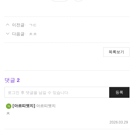
요
ㄱㄷ
ㅊㅊ
목록보기
댓글
2
댓
등록
글
쓰
아르띠엣지
아르띠엣지
기
ㅊ
2026.03.29