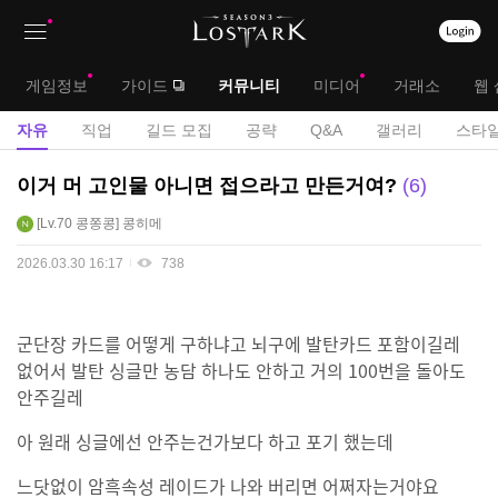
상
대
게임정보
가이드
커뮤니티
미디어
거래소
웹 
단
메
서
자유
직업
길드 모집
공략
Q&A
갤러리
스타일
메
뉴
브
자
이거 머 고인물 아니면 접으라고 만든거여?
6
뉴
유
메
Lv.70
콩쫑콩
콩히메
게
뉴
시
2026.03.30 16:17
738
판
군단장 카드를 어떻게 구하냐고 뇌구에 발탄카드 포함이길레
없어서 발탄 싱글만 농담 하나도 안하고 거의 100번을 돌아도
안주길레
아 원래 싱글에선 안주는건가보다 하고 포기 했는데
느닷없이 암흑속성 레이드가 나와 버리면 어쩌자는거야요