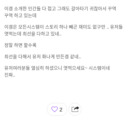
이겜 소개한 인간들 다 접고 그래도 갈아타기 귀찮아서 꾸역
꾸역 하고 있는데
이겜은 모든시스템이 스토리 하나 빼곤 재미도 없구만 .. 유저들
엿먹는데 최선을 다하고 있네..
정말 하면 할수록
최선을 다해서 유저 화나게 만든겜 같네..
유저여러분들 열심히 하셨으니 엿먹으세요~ 시스템이네
진짜..
좋
2
아
요