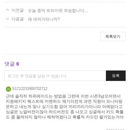
오늘 종막 트라이팟 죄송합니다..,
얘 데려가라니까?
목록보기
댓글
6
댓
등록
글
쓰
S1712231800702712
기
근데 솔직히 하위레이드는 방없음 그런데 이번 시즌3넘오어면서
지원패키지 퀘스트에 카멘하드 깨기이런게 과연 직원이 모니터링
은하고 내는게 맞나 싶기도함 없어 끼리끼리가아니라 아예없다고
싱글은 노말버전이잖아 하드버전도 좀 나오고 싱글에서 카드 확률
도 좀 올려야지 얼마나 해쳐먹겠다고 확률적 카드만 팔거있는거야