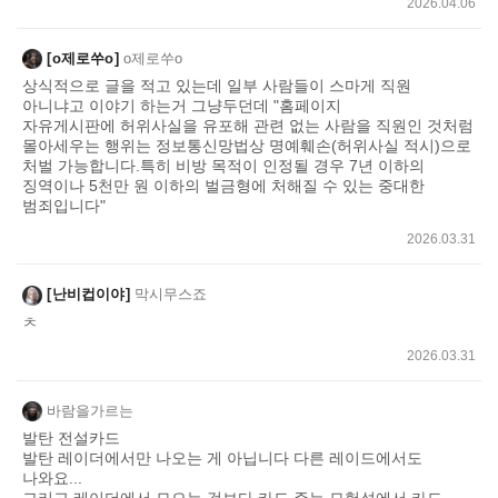
2026.04.06
o제로쑤o
o제로쑤o
상식적으로 글을 적고 있는데 일부 사람들이 스마게 직원
아니냐고 이야기 하는거 그냥두던데 "홈페이지
자유게시판에 허위사실을 유포해 관련 없는 사람을 직원인 것처럼
몰아세우는 행위는 정보통신망법상 명예훼손(허위사실 적시)으로
처벌 가능합니다.특히 비방 목적이 인정될 경우 7년 이하의
징역이나 5천만 원 이하의 벌금형에 처해질 수 있는 중대한
범죄입니다"
2026.03.31
난비컵이야
막시무스죠
ㅊ
2026.03.31
바람을가르는
발탄 전설카드
발탄 레이더에서만 나오는 게 아닙니다 다른 레이드에서도
나와요...