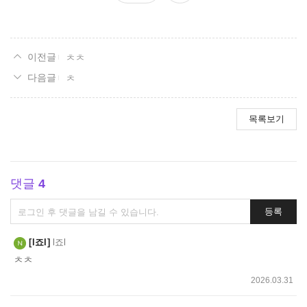
요
ㅊㅊ
ㅊ
목록보기
댓글
4
댓
등록
글
쓰
l죠l
l죠l
기
ㅊㅊ
2026.03.31