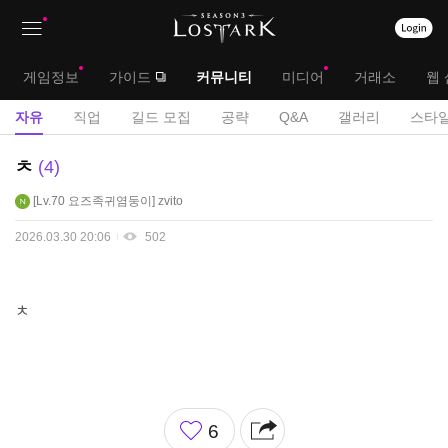
상
대
게임정보
가이드
커뮤니티
미디어
거래소
웹 
단
메
서
자유
직업
길드 모집
공략
Q&A
갤러리
스타일
메
뉴
브
자
ㅊ
4
뉴
유
메
Lv.70
요즈족귀염둥이
zvito
게
뉴
시
2026.03.30 20:06
502
판
ㅊ
좋
6
아