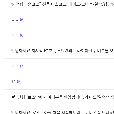
✨[전섭] "숨코코" 친목 디스코드! 레이드/모바출/일숙/잡담
ㅊㅊ
6
ㅊㅊ
8
안녕하세요 치지직 l설호l , 흑묘린과 트라이하실 뉴비분을 
ㅊㅊ
7
11
5
🌟 [전섭] 로조단에서 여러분을 환영합니다. 레이드/일숙/잡
안녕하세요! 로스트아크 처음 시작해보려는 뉴비 질문드려요