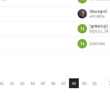
Black술사
oO다혜Oo
블랙파닥몬
런런너너_TR
25907496
41
42
43
44
45
46
47
48
49
50