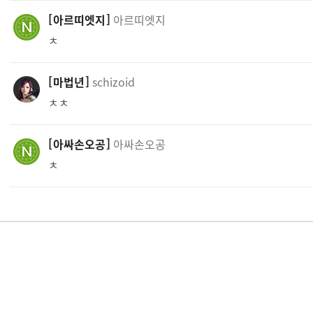
아르띠엣지
아르띠엣지
ㅊ
마법년
schizoid
ㅊㅊ
아싸손오공
아싸손오공
ㅊ