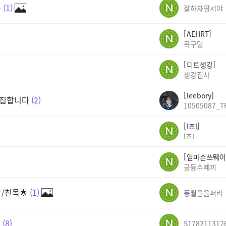
✨
1
잘하자띵서야
AEHRT
목구멍
디트생강
생강집사
leebory
모집합니다
2
10505087_T
l죠l
l죠l
엄마손쓰뛔이
궁듕수떼끼
담/친목🌟
1
풍월을읊퍼라
!
8
S178211312