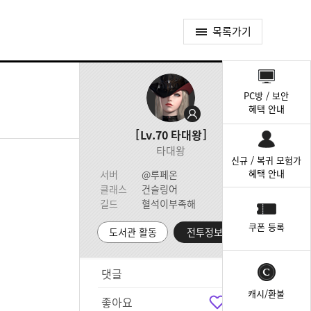
목록가기
퀵
메
PC방 / 보안
뉴
혜택 안내
Lv.70
타대왕
타대왕
신규 / 복귀 모험가
혜택 안내
서버
@루페온
클래스
건슬링어
길드
혈석이부족해
쿠폰 등록
도서관 활동
전투정보실
댓글
5
캐시/환불
좋아요
5