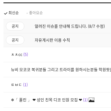
최신순
좋아요순
알려진 이슈를 안내해 드립니다. (8/7 수정)
공지
자유게시판 이용 수칙
공지
ㅊㅊcc
5
뉴비 모코코 복귀분들 그리고 트라이를 원하시는분들 학원팟을
ㅌㅂㄷ
1
❄「 홀린 」 ❤ 성인 친목 디코 인원 모집 ❤
1