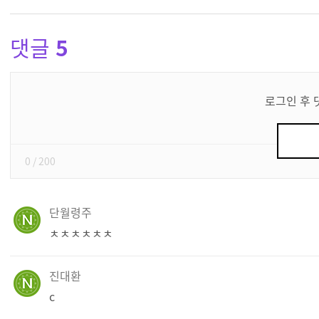
댓글
5
댓
글
로그인 후 
쓰
기
0
/ 200
단월령주
ㅊㅊㅊㅊㅊㅊ
진대환
c