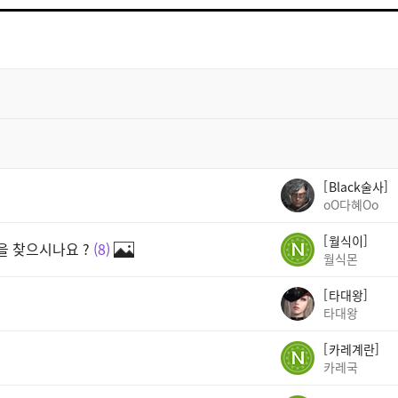
트
검
색
Black술사
oO다혜Oo
월식이
 찾으시나요 ?
8
월식몬
타대왕
타대왕
카레계란
카레국