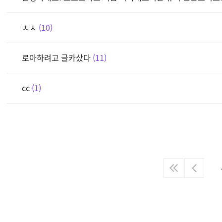
ㅊㅊ
10
로아하려고 글카샀다
11
cc
1