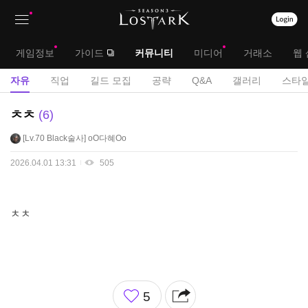
상
대
게임정보
가이드
커뮤니티
미디어
거래소
웹 
단
메
서
자유
직업
길드 모집
공략
Q&A
갤러리
스타일
메
뉴
브
자
ㅊㅊ
6
뉴
유
메
Lv.70
Black술사
oO다혜Oo
게
뉴
시
2026.04.01 13:31
505
판
ㅊㅊ
좋
5
아