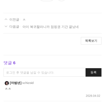
요
ㅊ
아이 복귀할라니까 점핑권 기간 끝났네
목록보기
댓글
6
댓
등록
글
쓰
마법년
schizoid
기
ㅊㅊ
2026.04.02