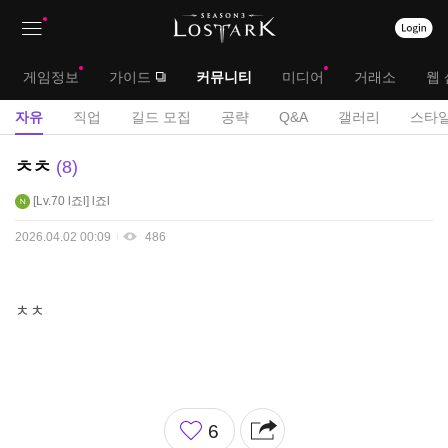
상
대
게임정보
가이드
커뮤니티
미디어
거래소
웹 
단
메
서
자유
직업
길드 모집
공략
Q&A
갤러리
스타일
메
뉴
브
자
ㅊㅊ
8
뉴
유
메
Lv.70
l죠l
l죠l
게
뉴
시
2026.04.02 00:09
486
판
ㅊㅊ
좋
6
아