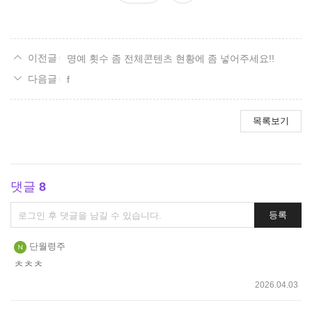
요
명예 횟수 좀 전체콘텐츠 현황에 좀 넣어주세요!!
f
목록보기
댓글
8
댓
등록
글
쓰
단월령주
기
ㅊㅊㅊ
2026.04.03