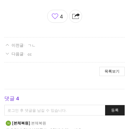
좋
4
아
요
ㄱㄴ
cc
목록보기
댓글
4
댓
등록
글
쓰
본체복원
본체복원
기