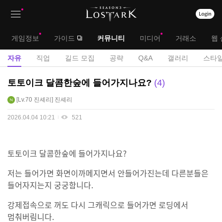
상
대
게임정보
가이드
커뮤니티
미디어
거래소
웹 
단
메
서
자유
직업
길드 모집
공략
Q&A
갤러리
스타일
메
뉴
브
자
토토이크 달콤한숲에 들어가지나요?
4
뉴
유
메
Lv.70
진셰리
진셰리
게
뉴
시
2026.04.04 10:21
521
판
토토이크 달콤한숲에 들어가지나요?
저는 들어가면 화면이까메지면서 안들어가진는데 다른분들은
들어자지는지 궁궁함니다.
강제접속으로 꺼도 다시 그캐릭으로 들어가면 로딩에서
멈춰버림니다.