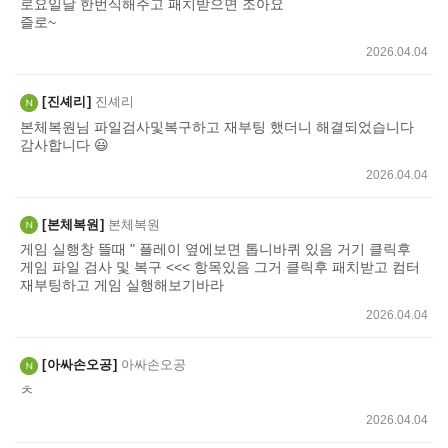
로요일날 한번식해주고 패치받으면 조아요
즐로~
2026.04.04
진셰리
진셰리
본체복원님 파일검사및복구하고 재부팅 했더니 해결되었습니다
감사합니다 😃
2026.04.04
본체복원
본체복원
게임 실행창 뜰때 " 플레이 옆에보면 톱니바퀴 있음 거기 클릭후
게임 파일 검사 및 복구 <<< 항목있음 그거 클릭후 패치받고 컴터
재부팅하고 게임 실행해보기바라
2026.04.04
아싸손오공
아싸손오공
ㅊ
2026.04.04