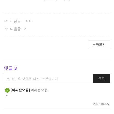
요
ㅊㅊ
d
목록보기
댓글
3
댓
등록
글
쓰
아싸손오공
아싸손오공
기
ㅊ
2026.04.05