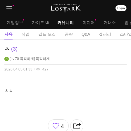
상
대
게임정보
가이드
커뮤니티
미디어
거래소
웹 
단
메
서
자유
직업
길드 모집
공략
Q&A
갤러리
스타일
메
뉴
브
자
ㅊ
3
뉴
유
메
Lv.70
뮥직하게
뮥직하게
게
뉴
시
2026.04.05 01:33
427
판
ㅊㅊ
좋
4
아