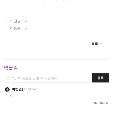
요
ㅊ
ㅊ
목록보기
댓글
4
댓
등록
글
쓰
마법년
schizoid
기
ㅊㅊ
2026.04.06