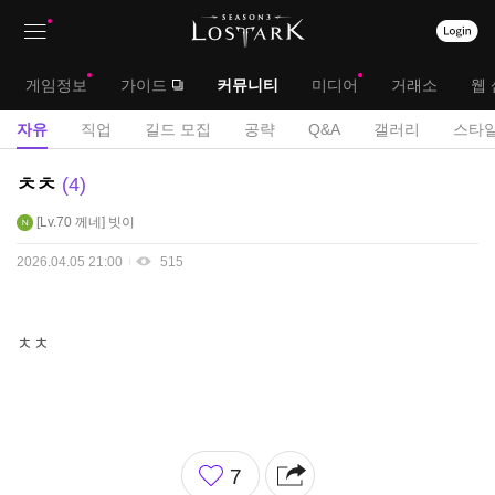
상
대
게임정보
가이드
커뮤니티
미디어
거래소
웹 
단
메
서
자유
직업
길드 모집
공략
Q&A
갤러리
스타일
메
뉴
브
자
ㅊㅊ
4
뉴
유
메
Lv.70
께네
빗이
게
뉴
시
2026.04.05 21:00
515
판
ㅊㅊ
좋
7
아