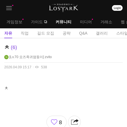
상
대
게임정보
가이드
커뮤니티
미디어
거래소
웹 
단
메
서
자유
직업
길드 모집
공략
Q&A
갤러리
스타일
메
뉴
브
자
ㅊ
6
뉴
유
메
Lv.70
요즈족귀염둥이
zvito
게
뉴
시
2026.04.09 15:17
538
판
ㅊ
좋
8
아