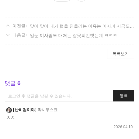
요
맞어 맞어 내가 랩을 안올리는 이유는 어자피 지금도 3관 못깨서 랩을 올릴 필요성을 못느낌. 그래서 그냥 유튭보고 놀고있음.
일눈 이사람도 대처는 잘못되긴햇는데 ㅋㅋㅋ
목록보기
댓글
6
댓
등록
글
쓰
난비컵이야
막시무스죠
기
ㅊㅊ
2026.04.10