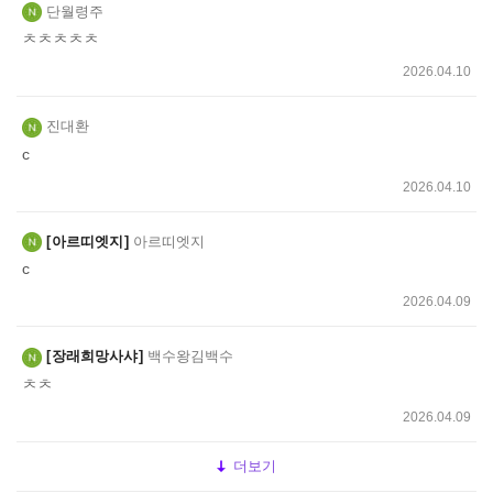
단월령주
ㅊㅊㅊㅊㅊ
2026.04.10
진대환
c
2026.04.10
아르띠엣지
아르띠엣지
c
2026.04.09
장래희망사샤
백수왕김백수
ㅊㅊ
2026.04.09
더보기