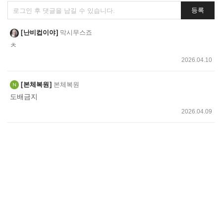
댓
등록
글
쓰
난비컵이야
막시무스죠
기
ㅊ
2026.04.10
본체복원
본체복원
도배금지
2026.04.09