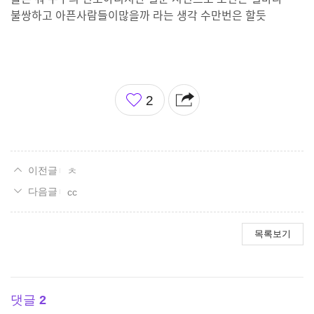
불쌍하고 아픈사람들이많을까 라는 생각 수만번은 할듯
좋
2
아
요
ㅊ
cc
목록보기
댓글
2