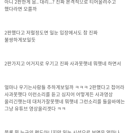
아니 2판한게 음.. 대리...? 진짜 본격적으로 티어올려주고
했다라면 모를까
2판했다고 저럴정도면 일눈 입장에서도 참 진짜
불쌍하게보일듯
2판가지고 어거지로 우기고 진짜 사과못햇네 뭐햇네 하면서
얼마나 우기는사람들 추하게보일까 ㅋㅋㅋ 2판했다고 접어라
사과못햇다 이런소리를 듣고 심지어 어떻게든 사과영상
올리긴햇는데 대처가잘못햇네 뭐햇네 그런소리를 들을바에는
그냥 유튜브 영상올리겟다 ㅋㅋ
몰론 뭐 누구의 편도아니지만 일눈 시선으로 보면은 얼마나