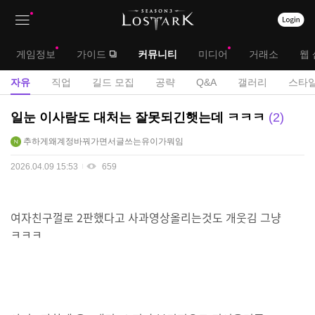
상
대
게임정보
가이드
커뮤니티
미디어
거래소
웹 
단
메
서
자유
직업
길드 모집
공략
Q&A
갤러리
스타일
메
뉴
브
자
일눈 이사람도 대처는 잘못되긴햇는데 ㅋㅋㅋ
2
뉴
유
메
추하게왜계정바꿔가면서글쓰는유이가뭐임
게
뉴
시
2026.04.09 15:53
659
판
여자친구껄로 2판했다고 사과영상올리는것도 개웃김 그냥
ㅋㅋㅋ